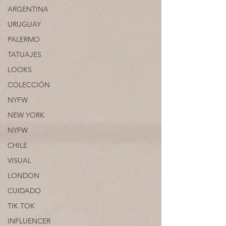
ARGENTINA
URUGUAY
PALERMO
TATUAJES
LOOKS
COLECCIÓN
NYFW
NEW YORK
NYFW
CHILE
VISUAL
LONDON
CUIDADO
TIK TOK
INFLUENCER