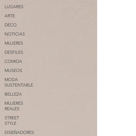
LUGARES
ARTE
DECO
NOTICIAS
MUJERES
DESFILES
COMIDA
MUSEOS
MODA
SUSTENTABLE
BELLEZA
MUJERES
REALES
STREET
STYLE
DISEÑADORES