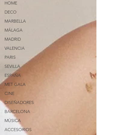
HOME
DECO
MARBELLA
MÁLAGA
MADRID
VALENCIA
PARIS
SEVILLA
ESPAÑA
MET GALA
CINE
DISEÑADORES
BARCELONA
MÚSICA
ACCESORIOS