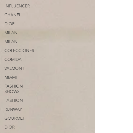
INFLUENCER
CHANEL
DIOR
MILAN
MILAN
COLECCIONES
COMIDA
VALMONT
MIAMI
FASHION
SHOWS
FASHION
RUNWAY
GOURMET
DIOR