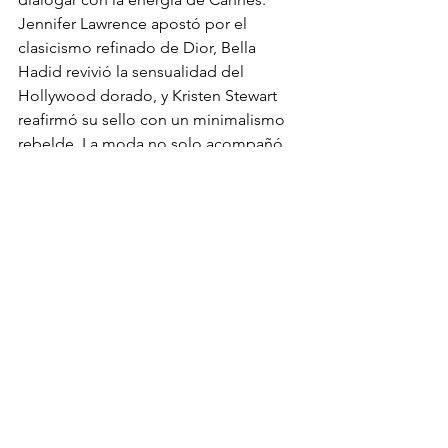
Jennifer Lawrence apostó por el 
clasicismo refinado de Dior, Bella 
Hadid revivió la sensualidad del 
Hollywood dorado, y Kristen Stewart 
reafirmó su sello con un minimalismo 
rebelde. La moda no solo acompañó 
al cine, sino que lo elevó, narrando 
otras historias desde el lenguaje visual. 
Porque en Cannes, la elegancia no es 
una formalidad: es una forma de contar 
el mundo.
Fotos: Getty Images
arte
cine
MODA
TENDENCIAS
EVENTOS