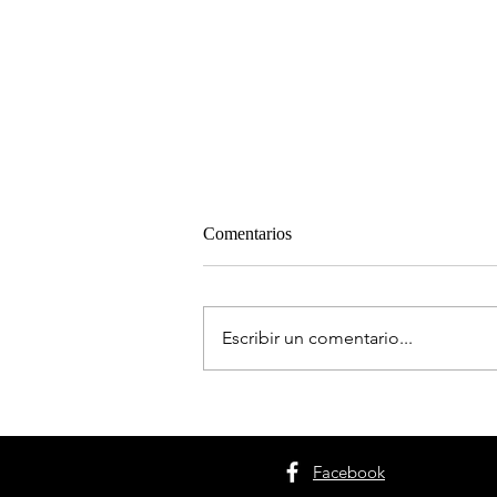
Comentarios
Escribir un comentario...
Chamarel, una casa en Dénia
donde el tiempo decidió
quedarse
Facebook