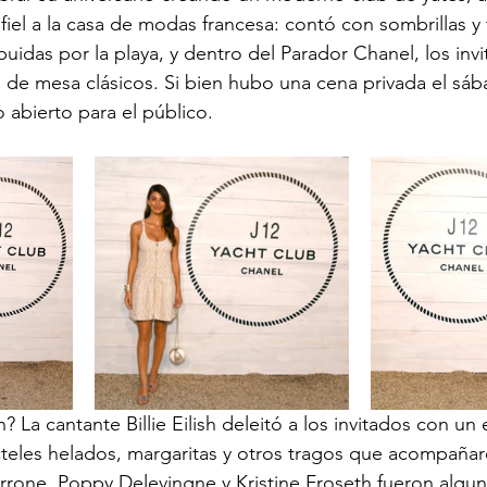
e fiel a la casa de modas francesa: contó con sombrillas y 
buidas por la playa, y dentro del Parador Chanel, los inv
s de mesa clásicos. Si bien hubo una cena privada el sáb
 abierto para el público.  
? La cantante Billie Eilish deleitó a los invitados con un
ócteles helados, margaritas y otros tragos que acompañar
rrone, Poppy Delevingne y Kristine Froseth fueron alguna