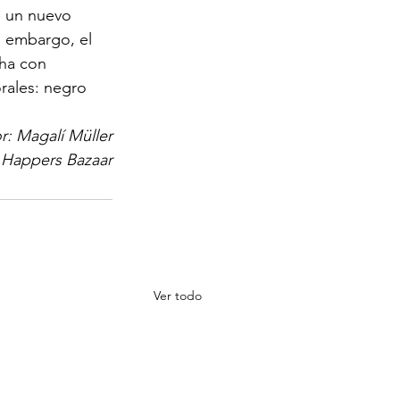
, un nuevo 
 embargo, el 
cha con 
rales: negro 
r: Magalí Müller
 Happers Bazaar
Ver todo