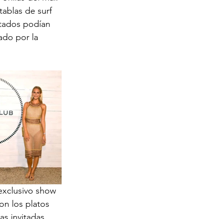
tablas de surf 
itados podían 
ado por la 
 exclusivo show 
on los platos 
s invitadas 