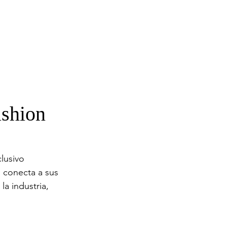
ashion
lusivo 
b conecta a sus 
a industria, 