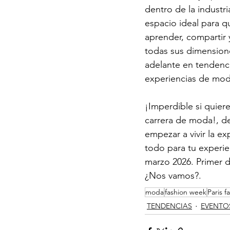
dentro de la industri
espacio ideal para q
aprender, compartir y
todas sus dimension
adelante en tendenci
experiencias de mod
¡Imperdible si quier
carrera de moda!, d
empezar a vivir la e
todo para tu experie
marzo 2026. Primer d
¿Nos vamos?.
moda
fashion week
Paris 
TENDENCIAS
EVENTO