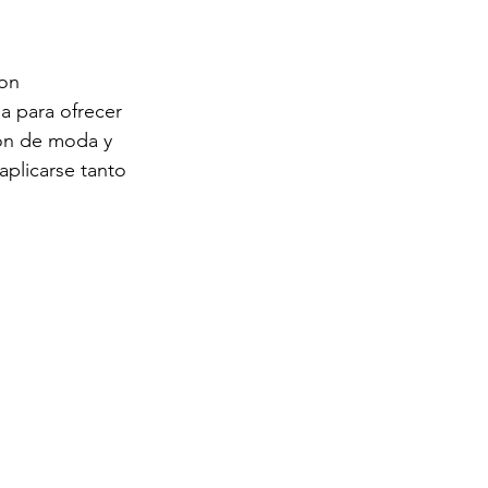
on 
da para ofrecer 
ión de moda y 
plicarse tanto 