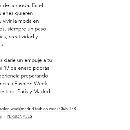
a de la moda. Es el 
uienes quieren 
 vivir la moda en 
es, siempre un paso 
as, creatividad y 
a. 
es darle un empuje a tu 
el 19 de enero podrás 
xperiencia preparando 
ncia a Fashion Week, 
estino: París y Madrid. 
fashion week
madrid fashion week
Club TFR
S
PERSONAJES