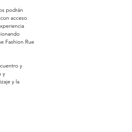
ros podrán 
, con acceso 
experiencia 
sionando 
he Fashion Rue 
cuentro y 
 y 
aje y la 