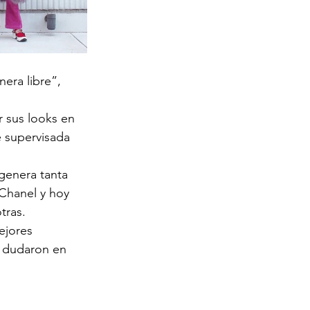
era libre”, 
 sus looks en 
e supervisada 
 genera tanta 
 Chanel y hoy 
tras. 
ejores 
o dudaron en 