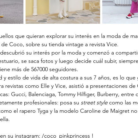
uellos que quieran explorar su interés en la moda de man
 de Coco, sobre su tienda vintage a revista Vice. 
descubrió su interés por la moda y comenzó a compartir
estuario, se saca fotos y luego decide cuál subir, siempr
tiene más de 567000 seguidores.
 y estilo de vida de alta costura a sus 7 años, es lo que
a revistas como Elle y Vice, asistió a presentaciones de
cas: Gucci, Balenciaga, Tommy Hilfiger, Burberry, entre o
etamente profesionales: posa su 
street style 
como las m
 como el rapero Tyga y la modelo Caroline de Maigret n
lla.  
en su instagram: /
coco_pinkprincess
 ! 