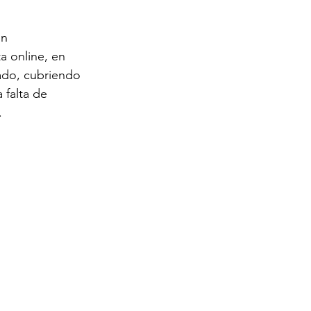
n 
ta online, en 
ado, cubriendo 
 falta de 
. 