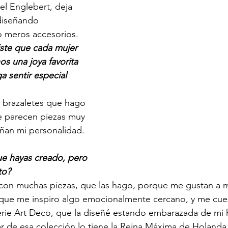
bel Englebert, deja 
 diseñando 
o meros accesorios.
iste que cada mujer 
s una joya favorita 
ga sentir especial 
 brazaletes que hago 
e parecen piezas muy 
ñan mi personalidad.
ue hayas creado, pero 
to? 
con muchas piezas, que las hago, porque me gustan a m
rque me inspiro algo emocionalmente cercano, y me cue
ie Art Deco, que la diseñé estando embarazada de mi hi
ar de esa colección lo tiene la Reina Máxima de Holanda