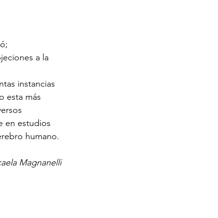
tó;
eciones a la 
tas instancias 
o esta más 
versos 
e en estudios 
cerebro humano.
aela Magnanelli