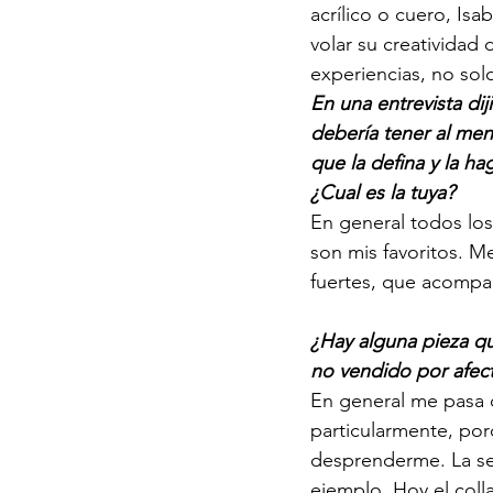
acrílico o cuero, Isa
volar su creatividad
experiencias, no sol
En una entrevista dij
debería tener al meno
que la defina y la ha
¿Cual es la tuya?
En general todos los
son mis favoritos. M
fuertes, que acompa
¿Hay alguna pieza q
no vendido por afec
En general me pasa 
particularmente, po
desprenderme. La ser
ejemplo. Hoy el coll