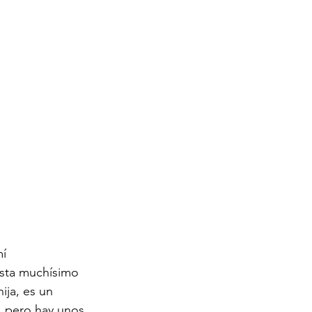
í 
sta muchísimo 
ja, es un 
, pero hay unos 