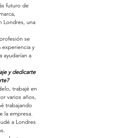
s futuro de 
marca, 
en Londres, una 
rofesión se 
a experiencia y 
a ayudarían a 
je y dedicarte 
rte? 
elo, trabajé en 
or varios años, 
né trabajando 
de la empresa. 
mudé a Londres 
s. 