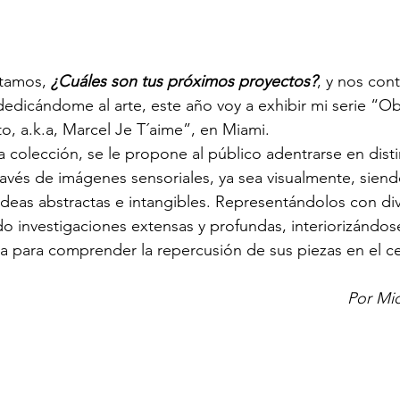
tamos, 
¿Cuáles son tus próximos proyectos?
, y nos con
edicándome al arte, este año voy a exhibir mi serie “Obj
o, a.k.a, Marcel Je T´aime”, en Miami.
 colección, se le propone al público adentrarse en distin
avés de imágenes sensoriales, ya sea visualmente, siend
ideas abstractas e intangibles. Representándolos con di
ndo investigaciones extensas y profundas, interiorizándos
ia para comprender la repercusión de sus piezas en el 
Por Mic