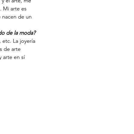
y el arte, me 
 Mi arte es 
e nacen de un 
ado de la moda?
tc. La joyería 
s de arte 
 arte en sí 