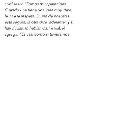
confiesan: 
"Somos muy parecidas. 
Cuando una tiene una idea muy clara, 
la otra la respeta. Si una de nosotras 
está segura, la otra dice 'adelante', y si 
hay dudas, lo hablamos." 
e Isabel 
agrega:
 "Es casi como si tuviéramos 
telepatía".
Y nos adelantaron sobre los vestidos 
inteligentes con movimiento que 
pudimos ver en el desfile,
"trabajamos 
esta temporada con el instituto 
tecnológico textil de Valencia, y 
trasladamos esa tecnologia a prendas 
de alta costura", ¡Soñado!.
Con este equilibrio entre modernidad 
y tradición, Isabel Sanchis sigue 
marcando la diferencia en la moda 