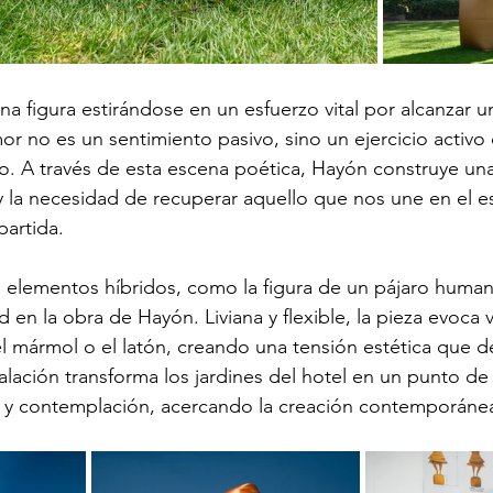
na figura estirándose en un esfuerzo vital por alcanzar u
or no es un sentimiento pasivo, sino un ejercicio activ
o. A través de esta escena poética, Hayón construye un
 y la necesidad de recuperar aquello que nos une en el e
partida.
 elementos híbridos, como la figura de un pájaro human
d en la obra de Hayón. Liviana y flexible, la pieza evoca 
l mármol o el latón, creando una tensión estética que des
talación transforma los jardines del hotel en un punto d
a y contemplación, acercando la creación contemporánea