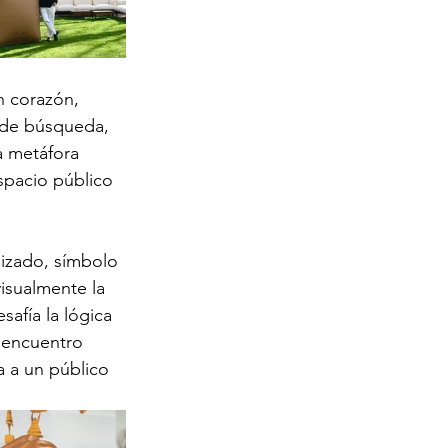
n corazón, 
o de búsqueda, 
a metáfora 
spacio público 
izado, símbolo 
visualmente la 
afía la lógica 
e encuentro 
 a un público 