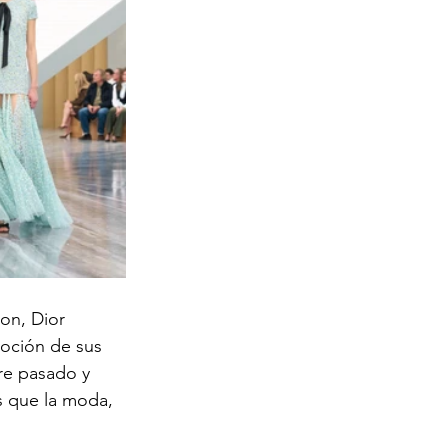
on, Dior 
oción de sus 
re pasado y 
s que la moda, 