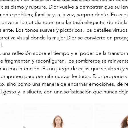
 clasicismo y ruptura. Dior vuelve a demostrar que su le
ente poético; familiar y, a la vez, sorprendente. En cad
 convertir lo cotidiano en una fantasía elegante, donde 
siente. Los tonos suaves y pictóricos, los detalles virtuoso
arrativa visual donde la mujer Dior se convierte en prota
l.
 una reflexión sobre el tiempo y el poder de la transfor
se fragmentan y reconfiguran, los sombreros se reinventa
ran con intención. Es un juego de cajas que se abren y s
componen para permitir nuevas lecturas. Dior propone ve
co, sino como una manera de encarnar emociones, de red
l gesto y la silueta, con una sofisticación que nunca deja