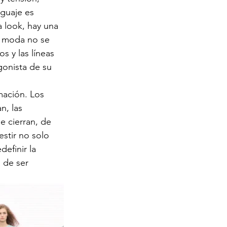
nguaje es 
a look, hay una 
la moda no se 
s y las líneas 
gonista de su 
mación. Los 
n, las 
e cierran, de 
stir no solo 
efinir la 
 de ser 