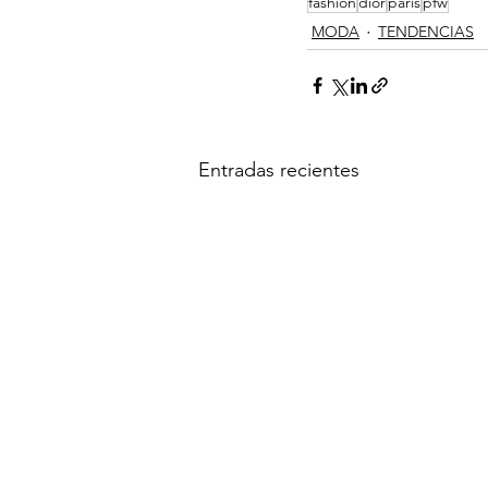
fashion
dior
paris
pfw
MODA
TENDENCIAS
Entradas recientes