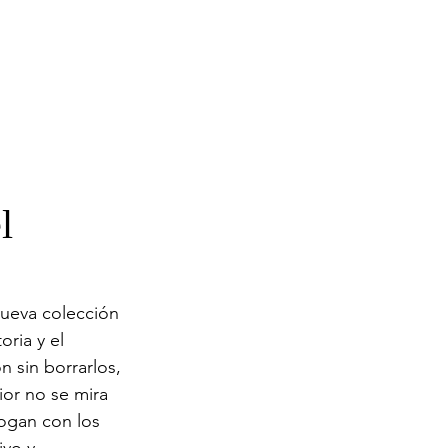
l
nueva colección 
ria y el 
n sin borrarlos, 
or no se mira 
logan con los 