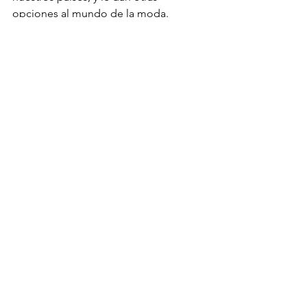
opciones al mundo de la moda. 
Las prendas de las marcas Torras las 
puedes conseguir en el local de 
Barcelona, calle 20, entre la 29 y 20.
Por Julieta Rey
PERSONAJES
DISEÑADORES
URUGUAY
Ver todo
Entradas recientes