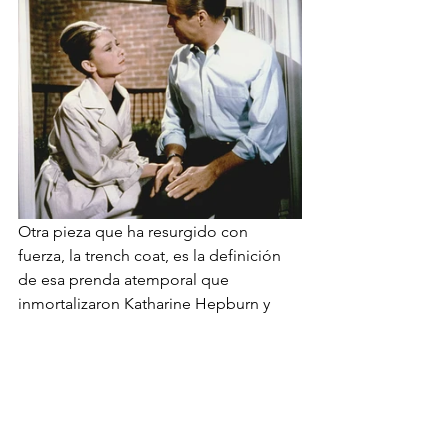
Otra pieza que ha resurgido con 
fuerza, la trench coat, es la definición 
de esa prenda atemporal que 
inmortalizaron Katharine Hepburn y 
Lauren Bacall en la gran pantalla y que 
sigue tan presente en nuestros 
armarios sin haber perdido su esencia. 
Burberry, la firma por excelencia de 
este icono, ha apostado por versiones 
más actuales, como la de esta en su 