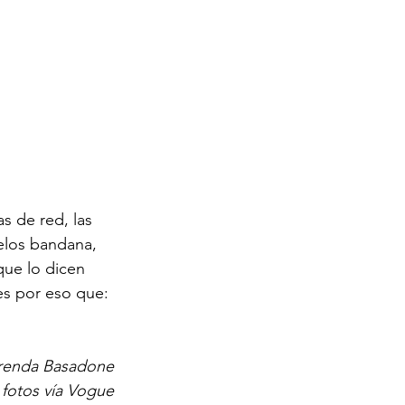
s de red, las 
elos bandana, 
que lo dicen 
es por eso que: 
renda Basadone
fotos vía Vogue