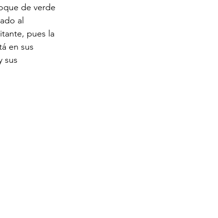
toque de verde 
cado al 
itante, pues la 
tá en sus 
 sus 