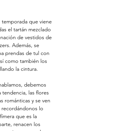
a temporada que viene 
das el tartán mezclado 
nación de vestidos de 
azers. Además, se 
lpa prendas de tul con 
sí como también los 
lando la cintura. 
 hablamos, debemos 
 tendencia, las flores 
as románticas y se ven 
, recordándonos lo 
ímera que es la 
parte, renacen los 