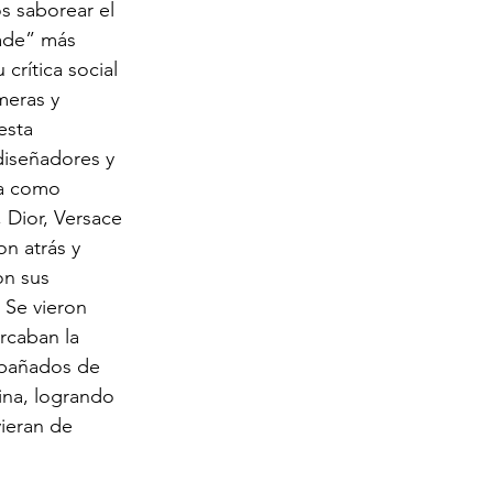
 saborear el 
ade” más 
 crítica social 
eras y 
esta 
diseñadores y 
la como 
Dior, Versace  
n atrás y 
on sus 
 
Se vieron 
rcaban la 
mpañados de 
ina, logrando 
ieran de 