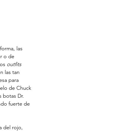
orma, las 
r o de 
os 
outfits
 las tan 
esa para 
delo de Chuck 
s botas Dr. 
do fuerte de 
 del rojo, 