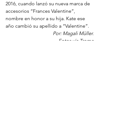
2016, cuando lanzó su nueva marca de 
accesorios “Frances Valentine”, 
nombre en honor a su hija. Kate ese 
año cambió su apellido a “Valentine”. 
Por: Magali Müller.
Fotos vía Trome
NOTICIAS
DISEÑADORES
MUJERES
Ver todo
Entradas recientes