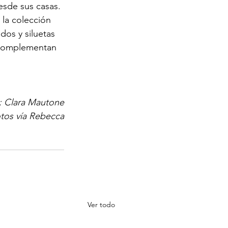
esde sus casas.
 la colección 
os y siluetas 
 complementan 
: Clara Mautone
tos vía Rebecca
Ver todo