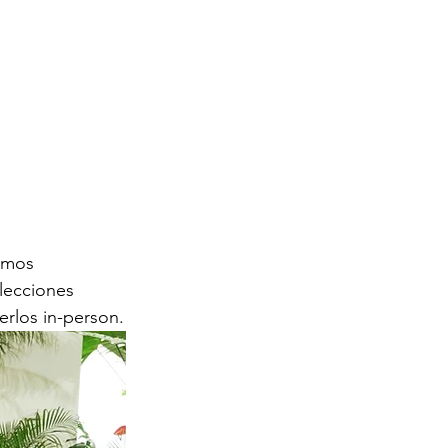
imos 
lecciones 
rlos in-person.