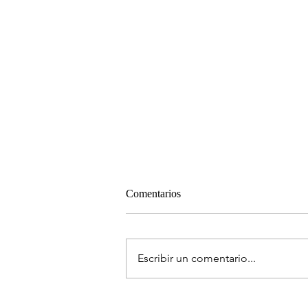
Comentarios
Escribir un comentario...
Chamarel, una casa en Dénia