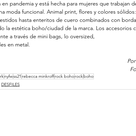
vida en pandemia y está hecha para mujeres que trabajan d
a moda funcional. Animal print, flores y colores sólidos:
estidos hasta enteritos de cuero combinados con bordad
do la estética boho/ciudad de la marca. Los accesorios
nte a través de mini bags, lo oversized,
les en metal.
Por
Fo
rk
nyfw
ss21
rebecca minkroff
rock boho
rock
boho
DESFILES