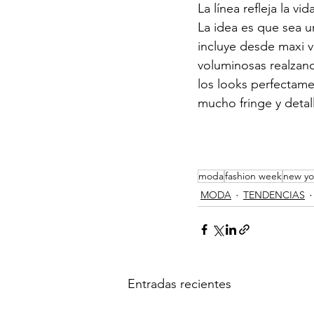
La línea refleja la 
La idea es que sea un
incluye desde maxi v
voluminosas realzan
los looks perfectame
mucho fringe y detal
moda
fashion week
new yo
MODA
TENDENCIAS
Entradas recientes