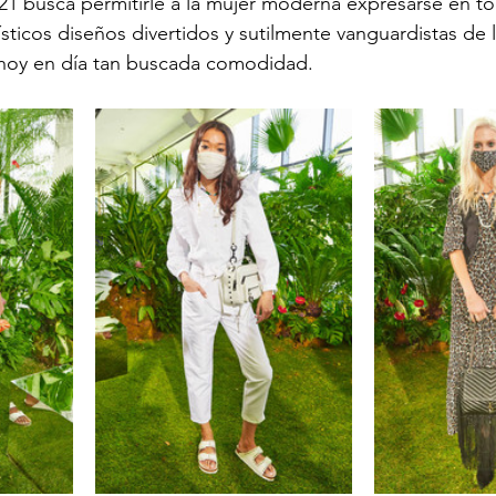
21 busca permitirle a la mujer moderna expresarse en to
ísticos diseños divertidos y sutilmente vanguardistas de 
oy en día tan buscada comodidad. 