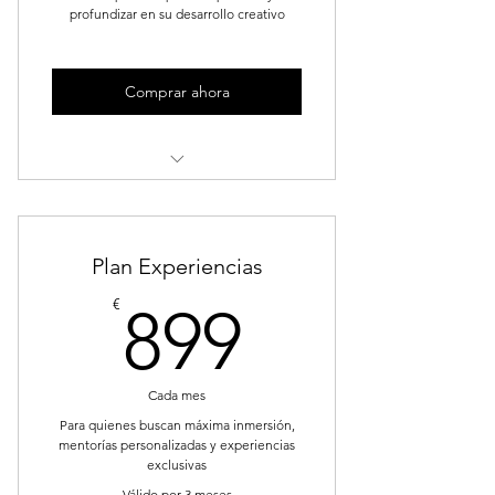
profundizar en su desarrollo creativo
Comprar ahora
4 horas de Curso online
Acceso a talleres online
Plan Experiencias
Acceso a contenido exclusivo
899€
€
899
Regalos
Conéctate con la comunidad
Cada mes
Para quienes buscan máxima inmersión,
mentorías personalizadas y experiencias
exclusivas
Válido por 3 meses