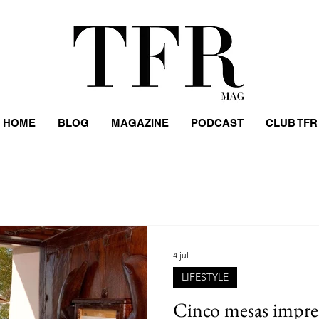
HOME
BLOG
MAGAZINE
PODCAST
CLUB TFR
S
LIFESTYLE
EVENTOS
PERSONAJES
HOMB
S
MUJERES
DESFILES
COMIDA
MUSEOS
4 jul
LIFESTYLE
STREET STYLE
DISEÑADORES
ARGENTINA
Cinco mesas impres