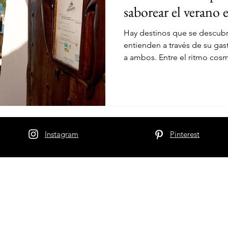
saborear el verano 
LOOKS
COLECCIÓN
NYFW
NEW YORK
NY
Hay destinos que se descub
entienden a través de su gas
a ambos. Entre el ritmo cosm
calma del Mediterráneo, un
restaurantes está redefinien
donde el protagonista es el p
técnica y la emoción que de
experiencias de autor hasta 
mar, pasando por direccione
Instagram
Pinterest