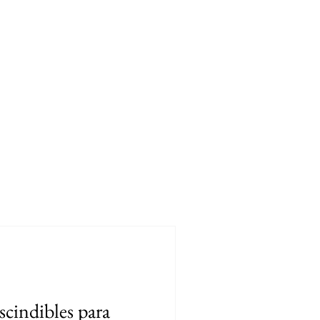
RES
LUGARES
MODA SUSTENTABLE
URUGUAY
cindibles para