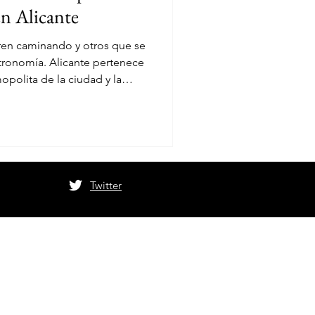
en Alicante
FW
CHILE
ren caminando y otros que se
tronomía. Alicante pertenece
opolita de la ciudad y la
a nueva generación de
do el lujo contemporáneo:
roducto, el paisaje, la
ja una gran comida. Desde
terrazas suspendidas sobre el
s que ya se han conve
Twitter