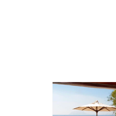
HOME
MODA
TENDENCIA
ARTE
DECO
NOTICIA
BELLEZA
MUJERES REALES