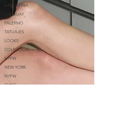
ARGENTINA
URUGUAY
PALERMO
TATUAJES
LOOKS
COLECCIÓN
NYFW
NEW YORK
NYFW
CHILE
VISUAL
LONDON
CUIDADO
TIK TOK
INFLUENCER