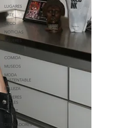
LUGARES
ARTE
DECO
NOTICIAS
MUJERES
DESFILES
COMIDA
MUSEOS
MODA
SUSTENTABLE
BELLEZA
MUJERES
REALES
STREET
STYLE
DISEÑADORES