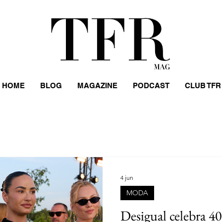
HOME
BLOG
MAGAZINE
PODCAST
CLUB TFR
S
LIFESTYLE
EVENTOS
PERSONAJES
HOMB
S
MUJERES
DESFILES
COMIDA
MUSEOS
4 jun
MODA
STREET STYLE
DISEÑADORES
ARGENTINA
Desigual celebra 40