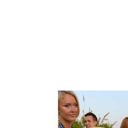
HOME
MODA
TENDENCIA
ARTE
DECO
NOTICIA
BELLEZA
MUJERES REALES