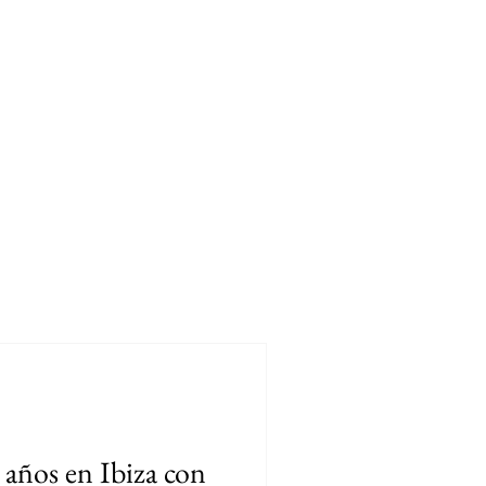
RES
LUGARES
MODA SUSTENTABLE
URUGUAY
 años en Ibiza con