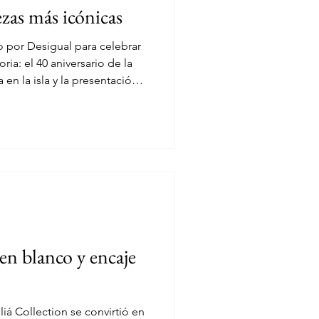
ezas más icónicas
FW
CHILE
do por Desigual para celebrar
ia: el 40 aniversario de la
 en la isla y la presentación
 una colección de edición
s de los diseños más
 En un encuentro que reunió
irma congregó a figuras como
a Larsson, Ester Expósito,
icole,
 en blanco y encaje
liá Collection se convirtió en