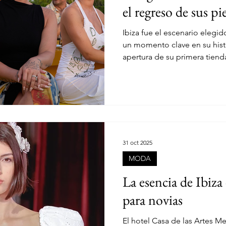
el regreso de sus pi
LOOKS
COLECCIÓN
NYFW
NEW YORK
NY
Ibiza fue el escenario elegi
un momento clave en su histor
apertura de su primera tienda
oficial de Desigual Vintage,
limitada que rescata alguno
emblemáticos de su archivo.
moda, música y cultura, la f
Irina Shayk, Demi Lovato, Zar
Vivian Jenna Wilson y Nicki N
31 oct 2025
MODA
La esencia de Ibiza
para novias
El hotel Casa de las Artes Me