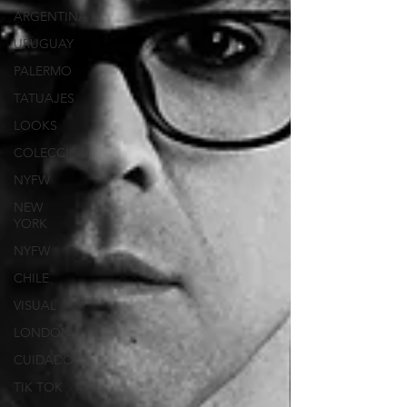
ARGENTINA
URUGUAY
PALERMO
TATUAJES
LOOKS
COLECCIÓN
NYFW
NEW
YORK
NYFW
CHILE
VISUAL
LONDON
CUIDADO
TIK TOK