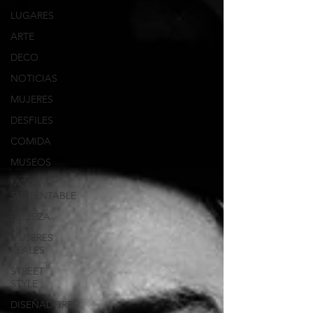
LUGARES
ARTE
DECO
NOTICIAS
MUJERES
DESFILES
COMIDA
MUSEOS
MODA
SUSTENTABLE
BELLEZA
MUJERES
REALES
STREET
STYLE
DISEÑADORES