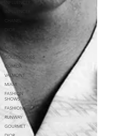
INFLUENCER
INFLUENCER
CHANEL
DIOR
MILAN
MILAN
COLECCIONES
COMIDA
VALMONT
MIAMI
FASHION
SHOWS
FASHION
RUNWAY
GOURMET
DIOR