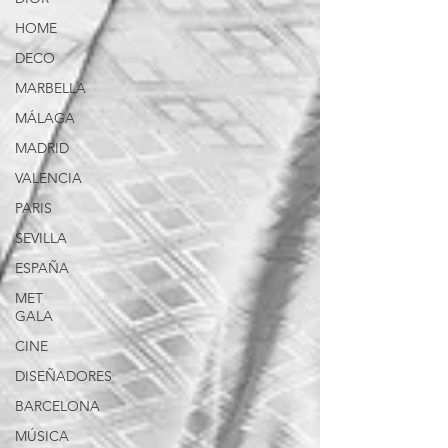
HOME
DECO
MARBELLA
MÁLAGA
MADRID
VALENCIA
PARIS
SEVILLA
ESPAÑA
MET
GALA
CINE
DISEÑADORES
BARCELONA
MÚSICA