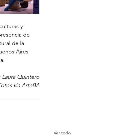
culturas y 
presencia de 
ural de la 
uenos Aires 
a.
a Laura Quintero
Fotos vía ArteBA
Ver todo