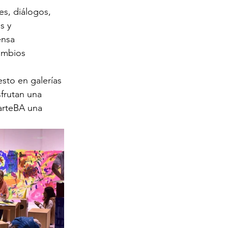
es, diálogos, 
s y 
ensa 
ambios 
sto en galerías 
frutan una 
 arteBA una 