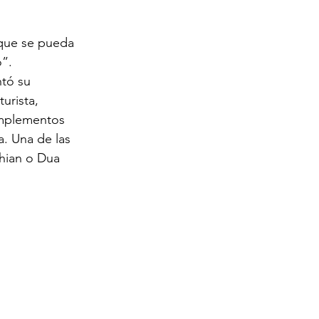
 que se pueda 
”. 
tó su 
urista, 
mplementos 
. Una de las 
hian o Dua 