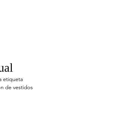
ual
a etiqueta 
ón de vestidos 