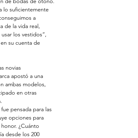
ón de bodas de otoño. 
 lo suficientemente 
conseguimos a 
a de la vida real, 
 usar los vestidos”, 
 en su cuenta de 
as novias 
arca apostó a una 
on ambas modelos, 
cipado en otras 
.
 fue pensada para las 
luye opciones para 
 honor. ¿Cuánto 
ía desde los 200 