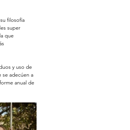
u filosofía 
les super 
da que 
ás 
iduos y uso de 
e se adecúen a 
nforme anual de 