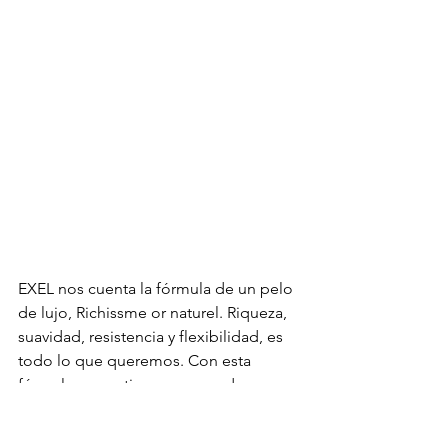
EXEL nos cuenta la fórmula de un pelo 
de lujo, Richissme or naturel. Riqueza, 
suavidad, resistencia y flexibilidad, es 
todo lo que queremos. Con esta 
fórmula con activos regeneradores, 
para elegir con los ojos cerrados.