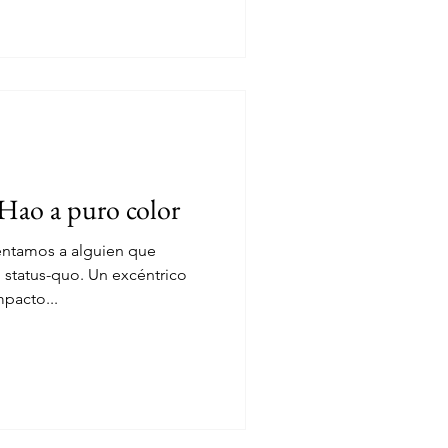
t Hao a puro color
entamos a alguien que
l status-quo. Un excéntrico
pacto...