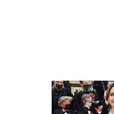
HOME
MODA
TENDENCIA
ARTE
DECO
NOTICIA
BELLEZA
MUJERES REALES