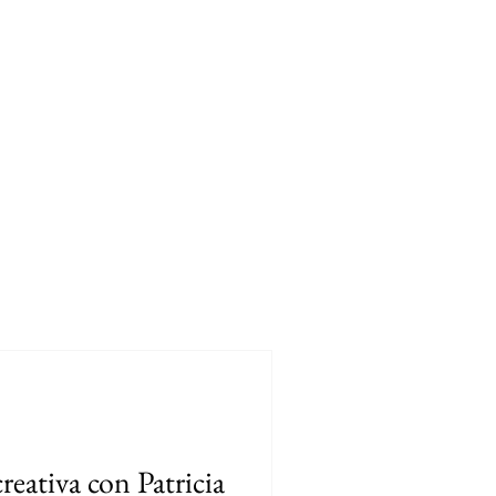
RES
LUGARES
MODA SUSTENTABLE
URUGUAY
reativa con Patricia