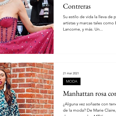
Contreras
LOOKS
COLECCIÓN
NYFW
NEW YORK
NY
Su estilo de vida la lleva de
artistas y marcas tales com
Lancome, y más. Un...
21 mar 2021
MODA
Manhattan rosa co
¿Alguna vez soñaste con ten
de la moda? De Marie Claire,