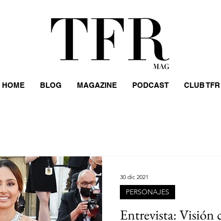
HOME
BLOG
MAGAZINE
PODCAST
CLUB TFR
S
LIFESTYLE
EVENTOS
PERSONAJES
HOMB
S
MUJERES
DESFILES
COMIDA
MUSEOS
30 dic 2021
PERSONAJES
STREET STYLE
DISEÑADORES
ARGENTINA
Entrevista: Visión c