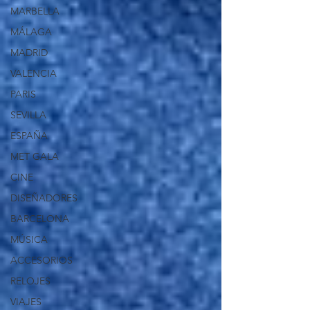
MARBELLA
MÁLAGA
MADRID
VALENCIA
PARIS
SEVILLA
ESPAÑA
MET GALA
CINE
DISEÑADORES
BARCELONA
MÚSICA
ACCESORIOS
RELOJES
VIAJES