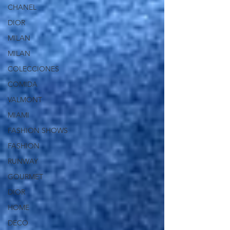
CHANEL
DIOR
MILAN
MILAN
COLECCIONES
COMIDA
VALMONT
MIAMI
FASHION SHOWS
FASHION
RUNWAY
GOURMET
DIOR
HOME
DECO