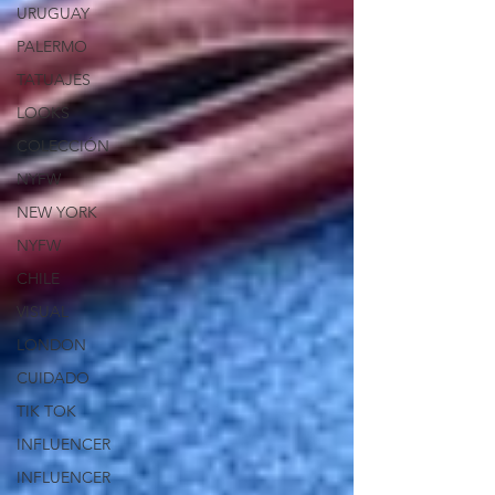
URUGUAY
PALERMO
TATUAJES
LOOKS
COLECCIÓN
NYFW
NEW YORK
NYFW
CHILE
VISUAL
LONDON
CUIDADO
TIK TOK
INFLUENCER
INFLUENCER